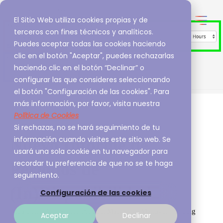
El Sitio Web utiliza cookies propias y de
terceros con fines técnicos y analíticos.
Puedes aceptar todas las cookies haciendo
clic en el botón "Aceptar", puedes rechazarlas
haciendo clic en el botón “Declinar” o
configurar las que consideres seleccionando
el botón "Configuración de las cookies". Para
más información, por favor, visita nuestra
Política de Cookies
Si rechazas, no se hará seguimiento de tu
información cuando visites este sitio web. Se
Nuevo Informe de
usará una sola cookie en tu navegador para
recordar tu preferencia de que no se te haga
Períodos de
seguimiento.
(In)Disponibilidad
Configuración de las cookies
Alba Ferri Fitó, Senior Product Marketing Manager - Sysdig
Aceptar
Declinar