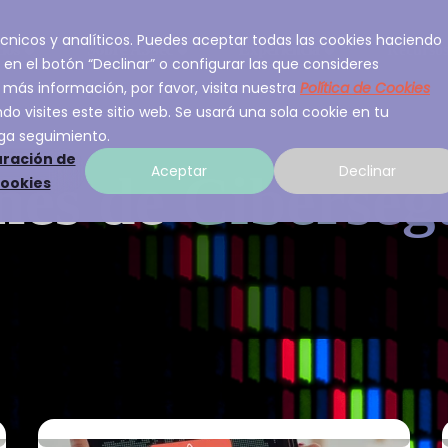
 técnicos y analíticos. Puedes aceptar todas las cookies haciendo
ios
Sobre A3Sec
Experiencia
Recurso
 en el botón “Declinar” o configurar las que consideres
 más información, por favor, visita nuestra
Política de Cookies
o visites este sitio web. Se usará una sola cookie en tu
ga seguimiento.
ración de
Aceptar
Declinar
nes de
Ciberseg
cookies