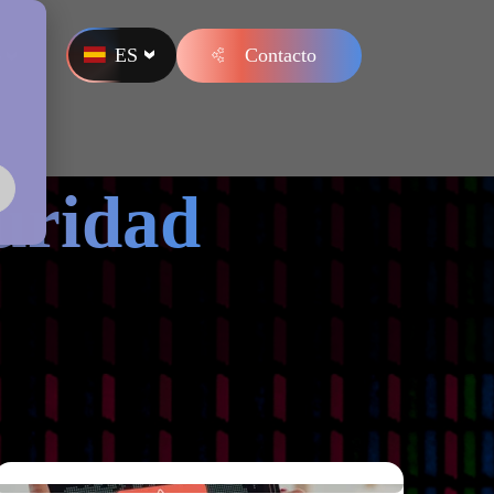
ES
Contacto
s
uridad