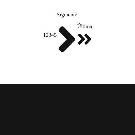
Siguiente
Última
1
2
3
4
5