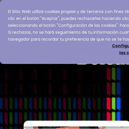
El Sitio Web utiliza cookies propias y de terceros con fines
Inicio
Servic
clic en el botón "Aceptar", puedes rechazarlas haciendo clic
seleccionando el botón "Configuración de las cookies". Para
Si rechazas, no se hará seguimiento de tu información cuand
navegador para recordar tu preferencia de que no se te ha
Configu
Boleti
las 