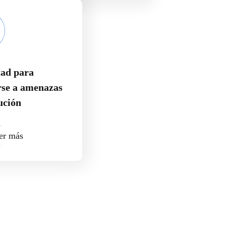
tad para
rse a amenazas
ución
er más