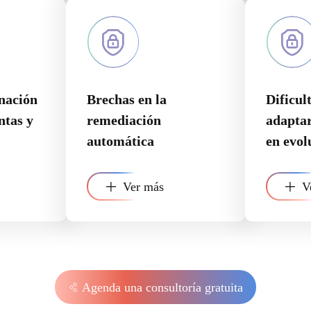
inación
Brechas en la
Dificul
ntas y
remediación
adapta
automática
en evol
Ver más
V
Agenda una consultoría gratuita