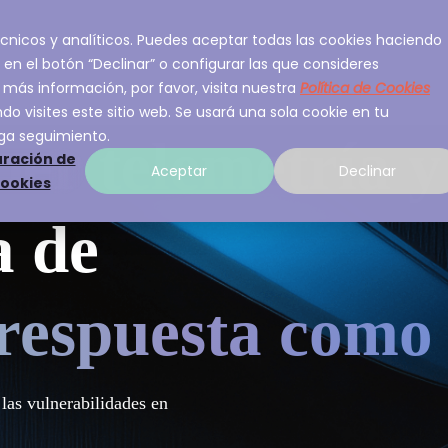
 técnicos y analíticos. Puedes aceptar todas las cookies haciendo
ios
Sobre A3Sec
Experiencia
Recurso
 en el botón “Declinar” o configurar las que consideres
 más información, por favor, visita nuestra
Política de Cookies
o visites este sitio web. Se usará una sola cookie en tu
ga seguimiento.
ber telemetría y
ración de
Aceptar
Declinar
cookies
a de
 respuesta como 
 las vulnerabilidades en