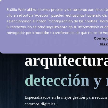
El Sitio Web utiliza cookies propias y de terceros con fines
Inicio
Servic
clic en el botón "Aceptar", puedes rechazarlas haciendo clic
seleccionando el botón "Configuración de las cookies". Para
Si rechazas, no se hará seguimiento de tu información cuand
navegador para recordar tu preferencia de que no se te ha
Motor de ci
Configu
las 
arquitectur
detección y
Especializados en la mejor gestión para reducir
entornos digitales.