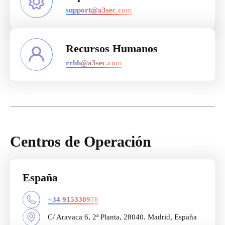
support@a3sec.com
Recursos Humanos
rrhh@a3sec.com
Centros de Operación
España
+34 915330978
C/ Aravaca 6, 2ª Planta, 28040. Madrid, España