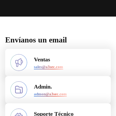
Envíanos un email
Ventas
sales@a3sec.com
Admin.
admon@a3sec.com
Soporte Técnico