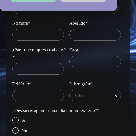
Nombre
*
Apellido
*
¿Para qué empresa trabajas?
Cargo
*
Teléfono
*
País/región
*
¿Desearías agendar una cita con un experto?
*
Si
No