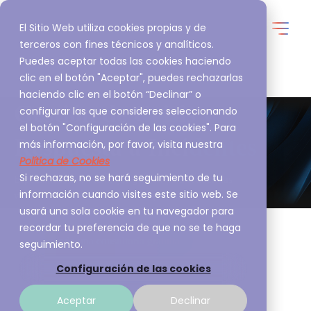
El Sitio Web utiliza cookies propias y de
terceros con fines técnicos y analíticos.
Puedes aceptar todas las cookies haciendo
clic en el botón "Aceptar", puedes rechazarlas
haciendo clic en el botón “Declinar” o
Gestión de Crisis y
configurar las que consideres seleccionando
el botón "Configuración de las cookies". Para
Respuesta a Incidentes
más información, por favor, visita nuestra
Política de Cookies
Si rechazas, no se hará seguimiento de tu
Especializados en la mejor gestión para reducir las
información cuando visites este sitio web. Se
vulnerabilidades en entornos digitales.
usará una sola cookie en tu navegador para
recordar tu preferencia de que no se te haga
Agenda una consultoría gratuita
seguimiento.
Configuración de las cookies
Aceptar
Declinar