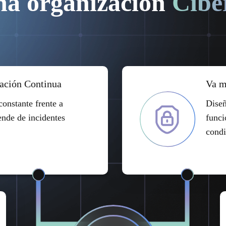
na organización
Cibe
ación Continua
Va m
onstante frente a
Diseñ
nde de incidentes
funci
condi