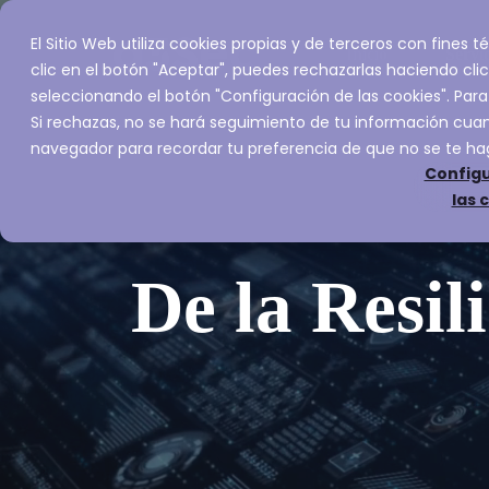
El Sitio Web utiliza cookies propias y de terceros con fines
Inicio
Servic
clic en el botón "Aceptar", puedes rechazarlas haciendo clic
seleccionando el botón "Configuración de las cookies". Para
Si rechazas, no se hará seguimiento de tu información cuand
navegador para recordar tu preferencia de que no se te ha
Configu
las 
De la Resil