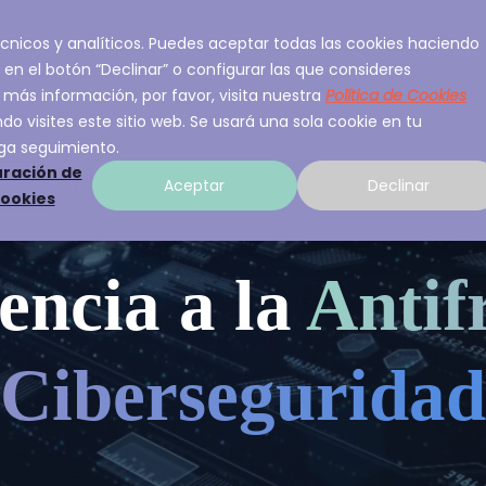
 técnicos y analíticos. Puedes aceptar todas las cookies haciendo
ios
Sobre A3Sec
Experiencia
Recurso
 en el botón “Declinar” o configurar las que consideres
 más información, por favor, visita nuestra
Política de Cookies
o visites este sitio web. Se usará una sola cookie en tu
ga seguimiento.
ración de
Aceptar
Declinar
cookies
iencia a la
Antif
Ciberseguridad