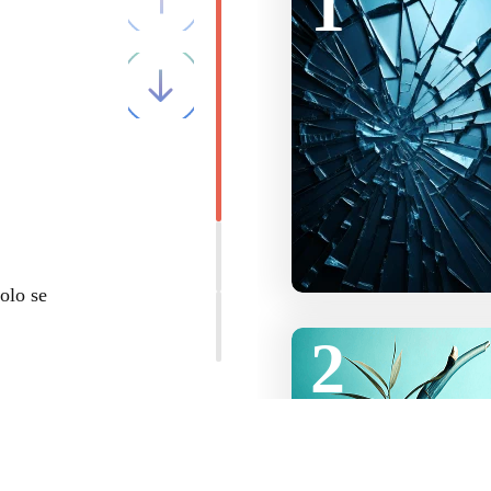
1
olo se
2