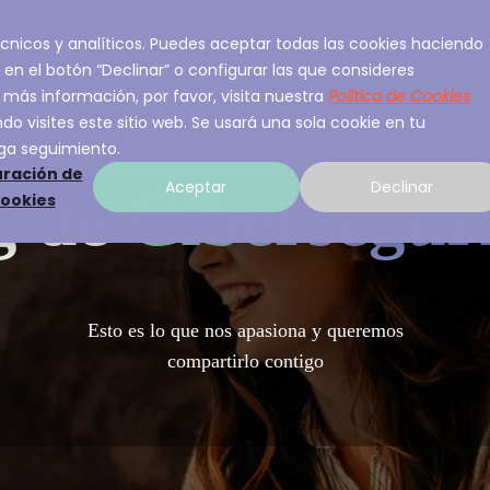
 técnicos y analíticos. Puedes aceptar todas las cookies haciendo
ios
Sobre A3Sec
Experiencia
Recurso
 en el botón “Declinar” o configurar las que consideres
 más información, por favor, visita nuestra
Política de Cookies
o visites este sitio web. Se usará una sola cookie en tu
ga seguimiento.
ración de
Aceptar
Declinar
g de
Cibersegur
cookies
Esto es lo que nos apasiona y queremos
compartirlo contigo