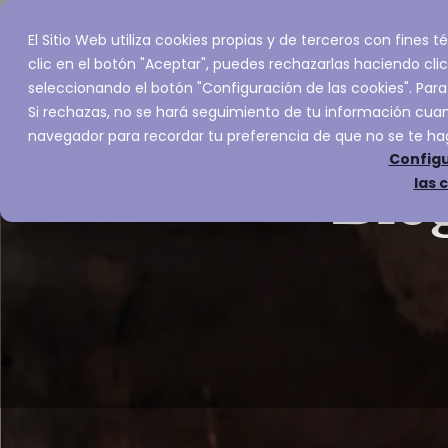
El Sitio Web utiliza cookies propias y de terceros con fines
Inicio
Servic
clic en el botón "Aceptar", puedes rechazarlas haciendo clic
seleccionando el botón "Configuración de las cookies". Para
Si rechazas, no se hará seguimiento de tu información cuand
navegador para recordar tu preferencia de que no se te ha
Configu
Blo
las 