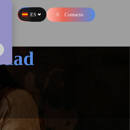
ES
Contacto
s
idad