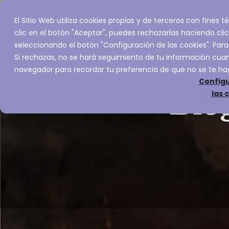
El Sitio Web utiliza cookies propias y de terceros con fines
Inicio
Servic
clic en el botón "Aceptar", puedes rechazarlas haciendo clic
seleccionando el botón "Configuración de las cookies". Para
Si rechazas, no se hará seguimiento de tu información cuand
navegador para recordar tu preferencia de que no se te ha
Configu
Blo
las 