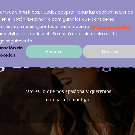
 técnicos y analíticos. Puedes aceptar todas las cookies haciendo
ios
Sobre A3Sec
Experiencia
Recurso
 en el botón “Declinar” o configurar las que consideres
 más información, por favor, visita nuestra
Política de Cookies
o visites este sitio web. Se usará una sola cookie en tu
ga seguimiento.
ración de
Aceptar
Declinar
g de
Cibersegur
cookies
Esto es lo que nos apasiona y queremos
compartirlo contigo