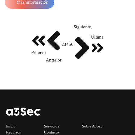
Más información
Siguiente
Última
2
3
4
5
6
Primera
Anterior
Inicio
Servicios
Sobre A3Sec
Recursos
Contacto