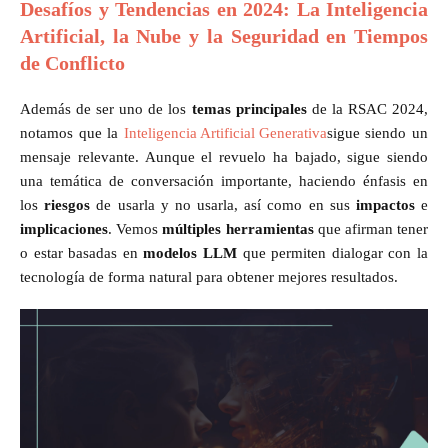
Desafíos y Tendencias en 2024: La Inteligencia
Artificial, la Nube y la Seguridad en Tiempos
de Conflicto
Además de ser uno de los
temas principales
de la RSAC 2024,
notamos que la
Inteligencia Artificial Generativa
sigue siendo un
mensaje relevante. Aunque el revuelo ha bajado, sigue siendo
una temática de conversación importante, haciendo énfasis en
los
riesgos
de usarla y no usarla, así como en sus
impactos
e
implicaciones
. Vemos
múltiples herramientas
que afirman tener
o estar basadas en
modelos LLM
que permiten dialogar con la
tecnología de forma natural para obtener mejores resultados.