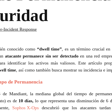
uridad
r-Incident Response
bién conocido como
“dwell time”
, es un término crucial en
 un
atacante permanece sin ser detectado
en una red empre
a identificar los activos más valiosos. Este artículo pro
well time
, así como también busca mostrar su incidencia e im
empo de Permanencia
 de Mandiant, la mediana global del tiempo de permanen
to) es de
10 días,
lo que representa una disminución de 6 d
mente,
Sophos X-Ops
descubrió que los atacantes tarda