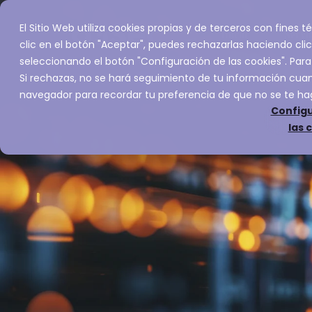
El Sitio Web utiliza cookies propias y de terceros con fines
Inicio
Servic
clic en el botón "Aceptar", puedes rechazarlas haciendo clic
seleccionando el botón "Configuración de las cookies". Para
Si rechazas, no se hará seguimiento de tu información cuand
navegador para recordar tu preferencia de que no se te ha
Configu
las 