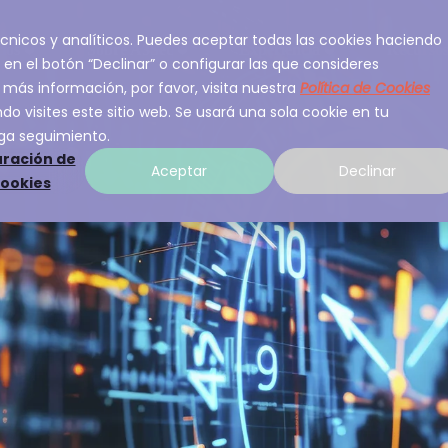
 técnicos y analíticos. Puedes aceptar todas las cookies haciendo
ios
Sobre A3Sec
Experiencia
Recurso
 en el botón “Declinar” o configurar las que consideres
 más información, por favor, visita nuestra
Política de Cookies
o visites este sitio web. Se usará una sola cookie en tu
ga seguimiento.
ración de
Aceptar
Declinar
cookies