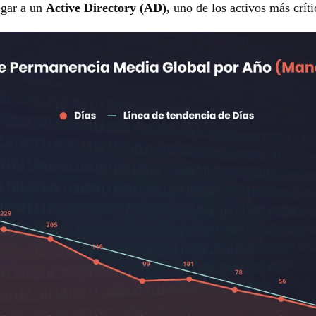
legar a un
Active Directory (AD),
uno de los activos más crít