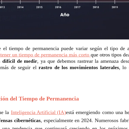
 el tiempo de permanencia puede variar según el tipo de a
 tener un tiempo de permanencia más corto
que otros tipos
de
 difícil de medir
, ya que debemos rastrear la amenaza desd
emás de seguir el
rastro de los movimientos laterales
, lo
cción del Tiempo de Permanencia
ue la
Inteligencia Artificial (IA)
está emergiendo como una her
fensas cibernéticas
, especialmente en 2024. Numerosos fabr
, una tendencia que continuará creciendo en los próximos