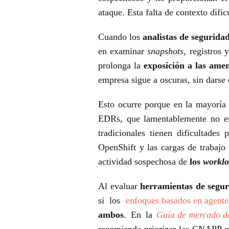
ataque. Esta falta de contexto dific
Cuando los
analistas de segurida
en examinar
snapshots
, registros 
prolonga la
exposición a las ame
empresa sigue a oscuras, sin darse 
Esto ocurre porque en la mayoría
EDRs, que lamentablemente no es
tradicionales tienen dificultades
OpenShift y las cargas de trabajo 
actividad sospechosa de
los
worklo
Al evaluar
herramientas de segur
si los
enfoques basados ​​en agente
ambos
. En la
Guía de mercado de
recomienda priorizar las CNAPP qu