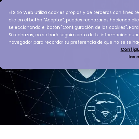
El Sitio Web utiliza cookies propias y de terceros con fines
Inicio
Servic
clic en el botón "Aceptar", puedes rechazarlas haciendo clic
seleccionando el botón "Configuración de las cookies". Para
Si rechazas, no se hará seguimiento de tu información cuand
navegador para recordar tu preferencia de que no se te ha
Configu
las 