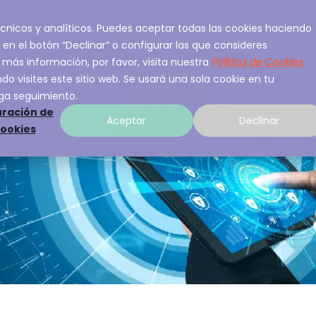
 técnicos y analíticos. Puedes aceptar todas las cookies haciendo
ios
Sobre A3Sec
Experiencia
Recurso
 en el botón “Declinar” o configurar las que consideres
 más información, por favor, visita nuestra
Política de Cookies
o visites este sitio web. Se usará una sola cookie en tu
ga seguimiento.
ración de
Aceptar
Declinar
cookies