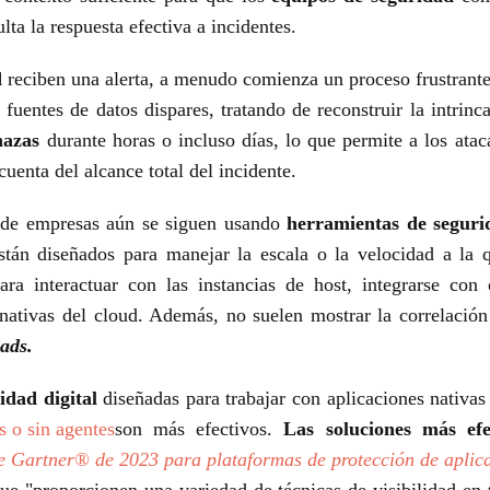
ulta la respuesta efectiva a incidentes.
d
reciben una alerta, a menudo comienza un proceso frustrante
y fuentes de datos dispares, tratando de reconstruir la intrin
nazas
durante horas o incluso días, lo que permite a los ata
cuenta del alcance total del incidente.
 de empresas aún se siguen usando
herramientas de seguri
tán diseñados para manejar la escala o la velocidad a la
 para interactuar con las instancias de host, integrarse c
nativas del cloud. Además, no suelen mostrar la correlación 
ads.
idad digital
diseñadas para trabajar con aplicaciones nativas
s o sin agentes
son más efectivos.
Las soluciones más efec
 Gartner® de 2023 para plataformas de protección de aplica
e "proporcionen una variedad de técnicas de visibilidad en t