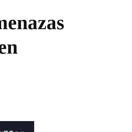
menazas
 en