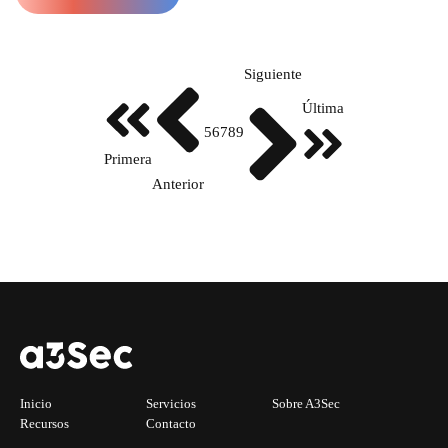
Siguiente
Última
5
6
7
8
9
Primera
Anterior
Inicio
Servicios
Sobre A3Sec
Recursos
Contacto