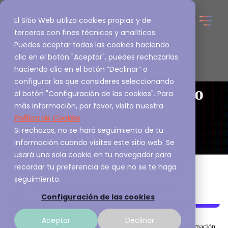
El Sitio Web utiliza cookies propias y de
terceros con fines técnicos y analíticos.
Puedes aceptar todas las cookies haciendo
clic en el botón "Aceptar", puedes rechazarlas
haciendo clic en el botón “Declinar” o
configurar las que consideres seleccionando
Nuestros casos de éxito
el botón "Configuración de las cookies". Para
más información, por favor, visita nuestra
Política de Cookies
Si rechazas, no se hará seguimiento de tu
información cuando visites este sitio web. Se
usará una sola cookie en tu navegador para
recordar tu preferencia de que no se te haga
seguimiento.
Configuración de las cookies
SoyYo - CSVD
Aceptar
Declinar
SoyYo nació en el 2019 con el objetivo de avanzar en la transformación