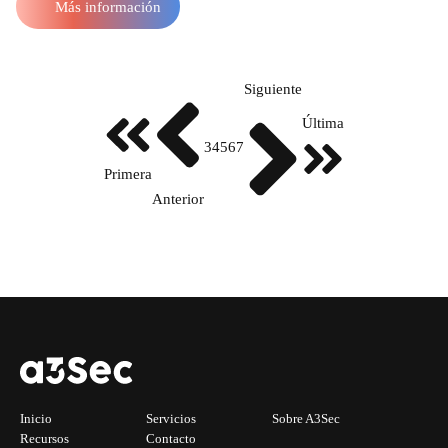
Más información
Siguiente
Última
3
4
5
6
7
Primera
Anterior
Inicio
Servicios
Sobre A3Sec
Recursos
Contacto