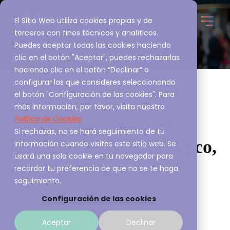
El Sitio Web utiliza cookies propias y de
terceros con fines técnicos y analíticos.
Puedes aceptar todas las cookies haciendo
clic en el botón "Aceptar", puedes rechazarlas
haciendo clic en el botón “Declinar” o
configurar las que consideres seleccionando
el botón "Configuración de las cookies". Para
más información, por favor, visita nuestra
Ciberseguridad: no es
Política de Cookies
Si rechazas, no se hará seguimiento de tu
más un riesgo tecnológico,
información cuando visites este sitio web. Se
usará una sola cookie en tu navegador para
sino de negocio.
recordar tu preferencia de que no se te haga
seguimiento.
A3Sec
Configuración de las cookies
11 octubre, 2022
Aceptar
Declinar