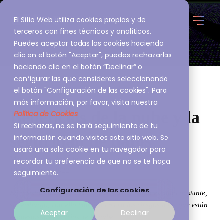
El Sitio Web utiliza cookies propias y de
terceros con fines técnicos y analíticos.
Puedes aceptar todas las cookies haciendo
clic en el botón "Aceptar", puedes rechazarlas
haciendo clic en el botón “Declinar” o
configurar las que consideres seleccionando
el botón "Configuración de las cookies". Para
más información, por favor, visita nuestra
Beneficios de la nube y la
Política de Cookies
Si rechazas, no se hará seguimiento de tu
seguridad de datos
información cuando visites este sitio web. Se
usará una sola cookie en tu navegador para
Marco García, Arquitecto de Soluciones
recordar tu preferencia de que no se te haga
12 diciembre, 2022
seguimiento.
Configuración de las cookies
En nuestros días la evolución de la tecnología es una constante,
sin embargo, con ello también crecen los riesgos a los que están
Aceptar
Declinar
expuestos los usuarios de la nube.