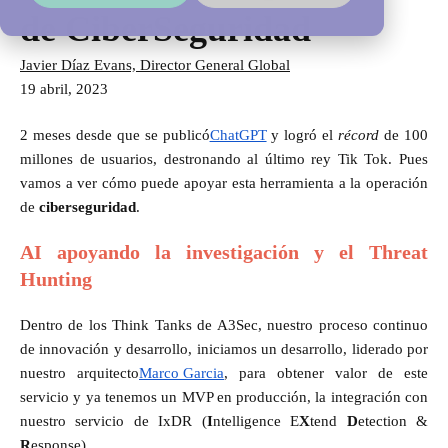
de CiberSeguridad
Javier Díaz Evans, Director General Global
19 abril, 2023
2 meses desde que se publicó
ChatGPT
y logró el
récord
de 100
millones de usuarios, destronando al último rey Tik Tok. Pues
vamos a ver cómo puede apoyar esta herramienta a la operación
de
ciberseguridad
.
AI apoyando la investigación y el Threat
Hunting
Dentro de los Think Tanks de A3Sec, nuestro proceso continuo
de innovación y desarrollo, iniciamos un desarrollo, liderado por
nuestro arquitecto
Marco Garcia
, para obtener valor de este
servicio y ya tenemos un MVP en producción, la integración con
nuestro servicio de IxDR (
I
ntelligence E
X
tend
D
etection &
R
esponse).