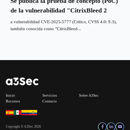
Se publica la prueba de concepto (PoC)
de la vulnerabilidad "CitrixBleed 2
a vulnerabilidad CVE-2025-5777 (Crítico, CVSS 4.0: 9.3),
también conocida como "CitrixBleed...
Inicio
Servicios
Sobre A3Sec
Recursos
Contacto
Copyright © A3Sec 2026