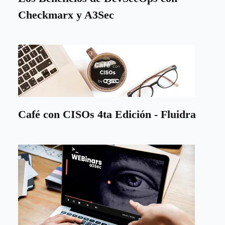
Checkmarx y A3Sec
Café con CISOs 4ta Edición - Fluidra