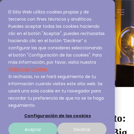
El Sitio Web utiliza cookies propias y de
terceros con fines técnicos y analíticos.
Puedes aceptar todas las cookies haciendo
clic en el botón "Aceptar", puedes rechazarlas
haciendo clic en el botón “Declinar” o
configurar las que consideres seleccionando
el botón "Configuración de las cookies". Para
más información, por favor, visita nuestra
Política de Cookies
Si rechazas, no se hará seguimiento de tu
información cuando visites este sitio web. Se
usará una sola cookie en tu navegador para
recordar tu preferencia de que no se te haga
seguimiento.
Del dato al Conocimiento:
Configuración de las cookies
Valor herramientas de Big
Aceptar
Declinar