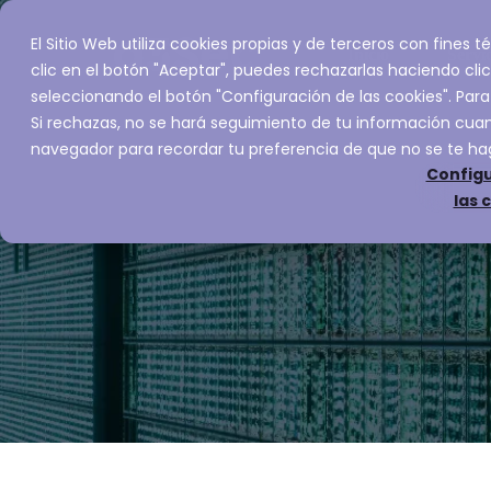
El Sitio Web utiliza cookies propias y de terceros con fines
Inicio
Servic
clic en el botón "Aceptar", puedes rechazarlas haciendo clic
seleccionando el botón "Configuración de las cookies". Para
Si rechazas, no se hará seguimiento de tu información cuand
navegador para recordar tu preferencia de que no se te ha
Configu
las 