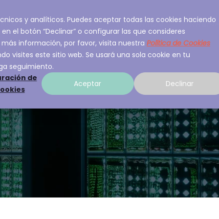
 técnicos y analíticos. Puedes aceptar todas las cookies haciendo
ios
Sobre A3Sec
Experiencia
Recurso
 en el botón “Declinar” o configurar las que consideres
 más información, por favor, visita nuestra
Política de Cookies
o visites este sitio web. Se usará una sola cookie en tu
ga seguimiento.
ración de
Aceptar
Declinar
cookies