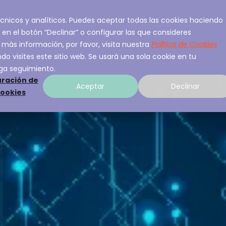
 técnicos y analíticos. Puedes aceptar todas las cookies haciendo
ios
Sobre A3Sec
Experiencia
Recurso
 en el botón “Declinar” o configurar las que consideres
 más información, por favor, visita nuestra
Política de Cookies
o visites este sitio web. Se usará una sola cookie en tu
ga seguimiento.
ración de
Aceptar
Declinar
cookies