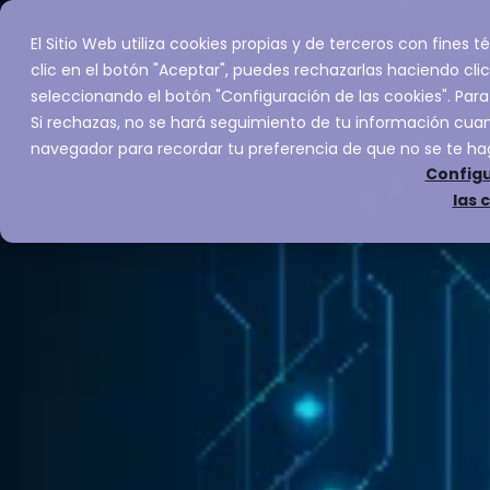
El Sitio Web utiliza cookies propias y de terceros con fines
Inicio
Servic
clic en el botón "Aceptar", puedes rechazarlas haciendo clic
seleccionando el botón "Configuración de las cookies". Para
Si rechazas, no se hará seguimiento de tu información cuand
navegador para recordar tu preferencia de que no se te ha
Configu
las 