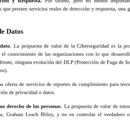
ción y Respuesta.
Por último, pero no menos
importa
es que
presten servicios reales de detección y respuesta, una
de Datos
 dato
. La propuesta de valor de la Ciberseguridad
es la pr
n el
conocimiento de las organizaciones con lo que desarrol
 frente, ninguna evolución
del DLP (Protección de Fuga de Inf
os).
a oferta de servicios de reportes de
cumplimiento para terce
ción de privacidad o datos.
o derecho de las personas
. La propuesta de valor
de esto
pa,
Graham Leach Bliley, y no en controlar el verdadero 