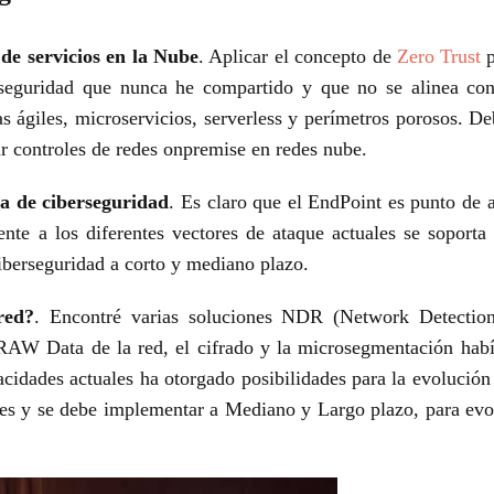
de servicios en la Nube
. Aplicar el concepto de
Zero Trust
p
seguridad que nunca he compartido y que no se alinea con
s ágiles, microservicios, serverless y
perímetros porosos. De
ar controles de redes onpremise en redes nube.
a de ciberseguridad
. Es claro que el EndPoint es
punto de a
rente a los diferentes vectores de ataque actuales se sopor
ciberseguridad a corto y mediano plazo.
ed?
.
Encontré varias soluciones NDR (Network
Detecti
de RAW
Data de la red, el cifrado y la microsegmentación hab
acidades actuales ha otorgado posibilidades para la evolución 
nes y se debe implementar a Mediano y Largo plazo, para evol