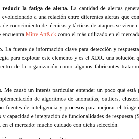
reducir la fatiga de alerta
. La cantidad de alertas
genera
a
evolucionado a una relación entre diferentes alertas que co
os de conocimiento de técnicas
y tácticas de ataques se viene
se encuentra
Mitre Att&ck
como el más utilizado en el mercad
o
. La fuente de información clave para detección y
respuest
tegia
para explotar este elemento y es el XDR, una solución 
 dentro de la organización como
algunos fabricantes trataro
s
. Me causó un interés particular entender un poco
qué está 
mplementación de algoritmos de anomalías, outliers, cluster
n fuentes de inteligencia y
procesos para mejorar el triage 
 y capacidad e integración de funcionalidades de respuesta
(
M en el
mercado: mucho cuidado con dicha selección.