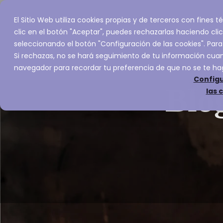
El Sitio Web utiliza cookies propias y de terceros con fines
Inicio
Servic
clic en el botón "Aceptar", puedes rechazarlas haciendo clic
seleccionando el botón "Configuración de las cookies". Para
Si rechazas, no se hará seguimiento de tu información cuand
navegador para recordar tu preferencia de que no se te ha
Configu
Blo
las 