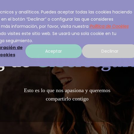
 técnicos y analíticos. Puedes aceptar todas las cookies haciendo
ios
Sobre A3Sec
Experiencia
Recurso
 en el botón “Declinar” o configurar las que consideres
 más información, por favor, visita nuestra
Política de Cookies
o visites este sitio web. Se usará una sola cookie en tu
ga seguimiento.
ración de
Aceptar
Declinar
g de
Cibersegur
cookies
Esto es lo que nos apasiona y queremos
compartirlo contigo