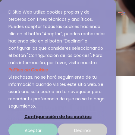
El Sitio Web utiliza cookies propias y de
terceros con fines técnicos y analíticos.
Puedes aceptar todas las cookies haciendo
clic en el botón "Aceptar", puedes rechazarlas
haciendo clic en el botón “Declinar” o
configurar las que consideres seleccionando
el botón "Configuración de las cookies". Para
más información, por favor, visita nuestra
Política de Cookies
Si rechazas, no se hará seguimiento de tu
información cuando visites este sitio web. Se
usará una sola cookie en tu navegador para
recordar tu preferencia de que no se te haga
Ransomware Conti
seguimiento.
Configuración de las cookies
Alertas A3Sec
Oct 6, 2021, 6:48:00 PM
Aceptar
Declinar