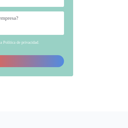
 empresa?
*
la
Política de privacidad
.