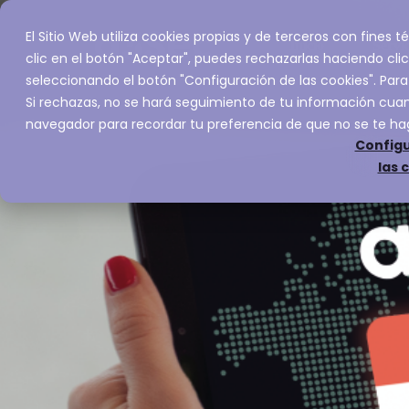
El Sitio Web utiliza cookies propias y de terceros con fines
Inicio
Servic
clic en el botón "Aceptar", puedes rechazarlas haciendo clic
seleccionando el botón "Configuración de las cookies". Para
Si rechazas, no se hará seguimiento de tu información cuand
navegador para recordar tu preferencia de que no se te ha
Configu
las 