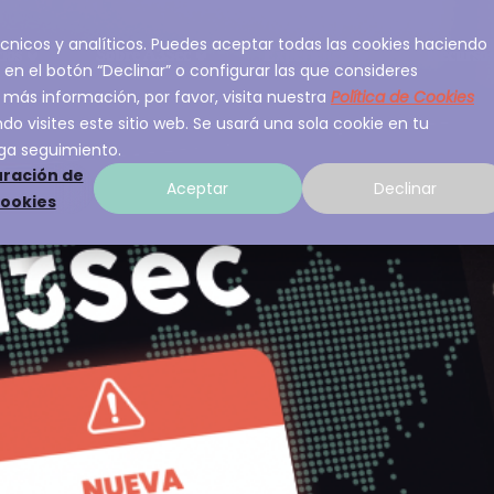
 técnicos y analíticos. Puedes aceptar todas las cookies haciendo
ios
Sobre A3Sec
Experiencia
Recurso
 en el botón “Declinar” o configurar las que consideres
 más información, por favor, visita nuestra
Política de Cookies
o visites este sitio web. Se usará una sola cookie en tu
ga seguimiento.
ración de
Aceptar
Declinar
cookies