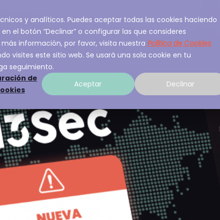
 técnicos y analíticos. Puedes aceptar todas las cookies haciendo
ios
Sobre A3Sec
Experiencia
Recurso
 en el botón “Declinar” o configurar las que consideres
 más información, por favor, visita nuestra
Política de Cookies
o visites este sitio web. Se usará una sola cookie en tu
ga seguimiento.
ración de
Aceptar
Declinar
cookies