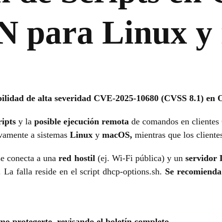
 para Linux y
bilidad de alta severidad CVE-2025-10680 (CVSS 8.1) en
ripts
y la
posible ejecución remota
de comandos en clientes 
ivamente a sistemas
Linux
y
macOS,
mientras que los client
 se conecta a una
red hostil
(ej. Wi-Fi pública) y un
servidor
La falla reside en el script dhcp-options.sh.
Se recomienda 
mo protegerte, revisando el boletín completo