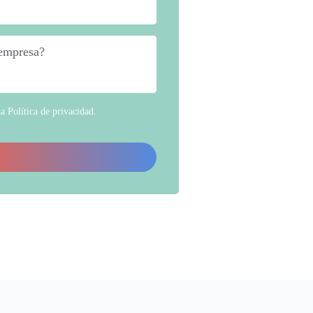
 empresa?
*
la
Política de privacidad
.