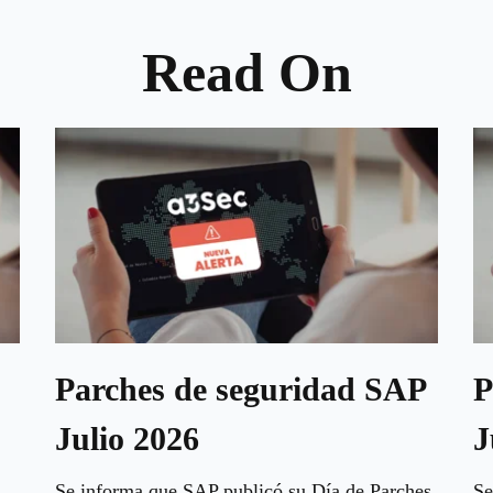
Read On
Parches de seguridad SAP
P
Julio 2026
J
Se informa que SAP publicó su Día de Parches
Se