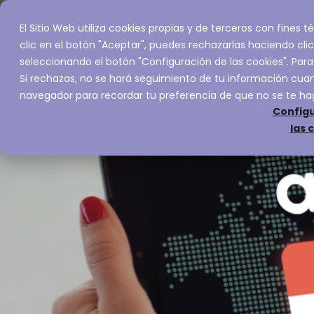
El Sitio Web utiliza cookies propias y de terceros con fines
Inicio
Servic
clic en el botón "Aceptar", puedes rechazarlas haciendo clic
seleccionando el botón "Configuración de las cookies". Para
Si rechazas, no se hará seguimiento de tu información cuand
navegador para recordar tu preferencia de que no se te ha
Configu
las 