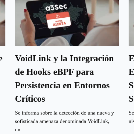
e
VoidLink y la Integración
E
de Hooks eBPF para
E
Persistencia en Entornos
S
Críticos
S
Se informa sobre la detección de una nueva y
Se
sofisticada amenaza denominada VoidLink,
ni
un...