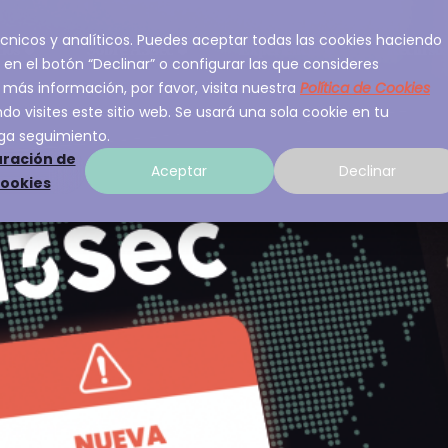
 técnicos y analíticos. Puedes aceptar todas las cookies haciendo
ios
Sobre A3Sec
Experiencia
Recurso
 en el botón “Declinar” o configurar las que consideres
 más información, por favor, visita nuestra
Política de Cookies
o visites este sitio web. Se usará una sola cookie en tu
ga seguimiento.
ración de
Aceptar
Declinar
cookies