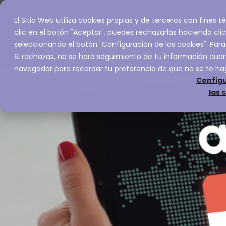
El Sitio Web utiliza cookies propias y de terceros con fines
Inicio
Servic
clic en el botón "Aceptar", puedes rechazarlas haciendo clic
seleccionando el botón "Configuración de las cookies". Para
Si rechazas, no se hará seguimiento de tu información cuand
navegador para recordar tu preferencia de que no se te ha
Configu
las 