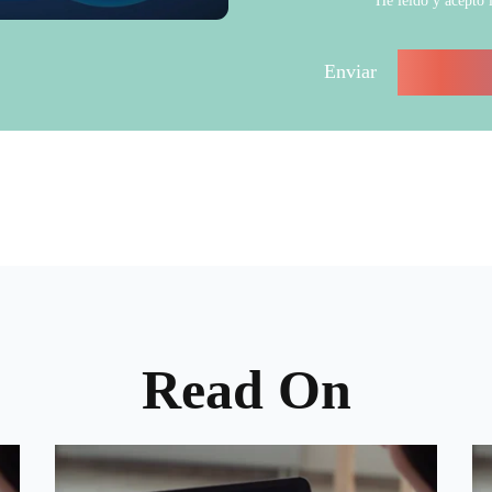
He leído y acepto 
Read On