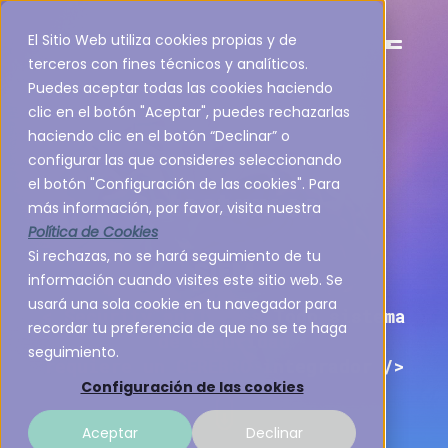
El Sitio Web utiliza cookies propias y de
Es
terceros con fines técnicos y analíticos.
Puedes aceptar todas las cookies haciendo
clic en el botón "Aceptar", puedes rechazarlas
haciendo clic en el botón “Declinar” o
configurar las que consideres seleccionando
el botón "Configuración de las cookies". Para
Detectamos
más información, por favor, visita nuestra
Política de Cookies
Si rechazas, no se hará seguimiento de tu
SIEM
información cuando visites este sitio web. Se
usará una sola cookie en tu navegador para
<
Security analytics Todo sistema
recordar tu preferencia de que no se te haga
de seguridad
seguimiento.
requiere un CEREBRO integrador
/>
Configuración de las cookies
Aceptar
Declinar