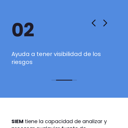
02
Ayuda a tener visibilidad de los
Ayu
riesgos
nor
SIEM
tiene la capacidad de analizar y