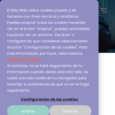
El Sitio Web utiliza cookies propias y de
terceros con fines técnicos y analíticos.
Puedes aceptar todas las cookies haciendo
clic en el botón "Aceptar", puedes rechazarlas
haciendo clic en el botón “Declinar” o
configurar las que consideres seleccionando
el botón "Configuración de las cookies". Para
más información, por favor, visita nuestra
Política de Cookies
Si rechazas, no se hará seguimiento de tu
información cuando visites este sitio web. Se
Demo Days Sessions -
usará una sola cookie en tu navegador para
recordar tu preferencia de que no se te haga
Nagomi
seguimiento.
Configuración de las cookies
A3Sec
29 sept 2025, 16:21:19
Aceptar
Declinar