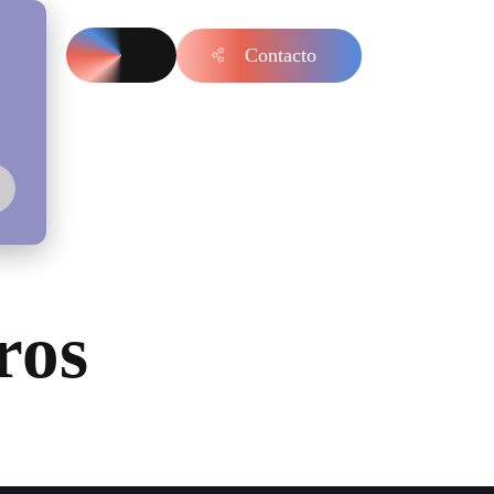
Contacto
s
ros