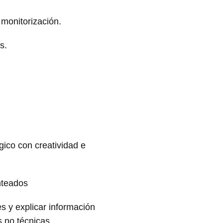
monitorización.
s.
gico con creatividad e
nteados
s y explicar información
 no técnicas.