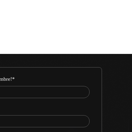
ombre!
*