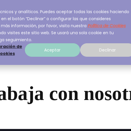
 técnicos y analíticos. Puedes aceptar todas las cookies haciendo
ios
Sobre A3Sec
Experiencia
Recurso
 en el botón “Declinar” o configurar las que consideres
 más información, por favor, visita nuestra
Política de Cookies
o visites este sitio web. Se usará una sola cookie en tu
ga seguimiento.
ración de
Aceptar
Declinar
cookies
abaja con nosot