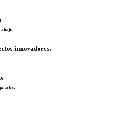
o
rabajo.
ectos innovadores.
o.
 prueba.