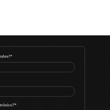
ombre!
*
ctrónico?
*