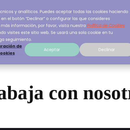
 técnicos y analíticos. Puedes aceptar todas las cookies haciendo
ios
Sobre A3Sec
Experiencia
Recurso
 en el botón “Declinar” o configurar las que consideres
 más información, por favor, visita nuestra
Política de Cookies
o visites este sitio web. Se usará una sola cookie en tu
ga seguimiento.
ración de
Aceptar
Declinar
cookies
abaja con nosot