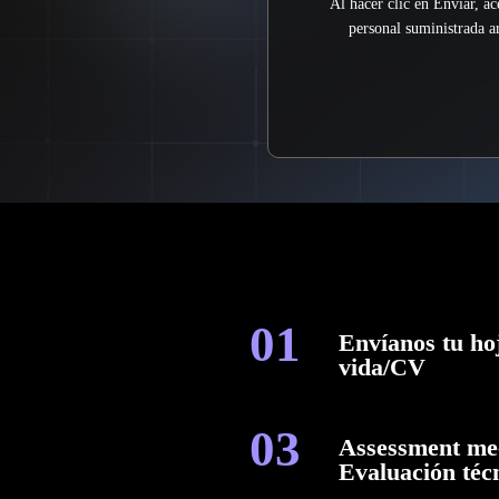
Al hacer clic en Enviar, a
personal suministrada ar
01
Envíanos tu ho
vida/CV
03
Assessment mee
Evaluación téc