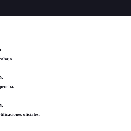
o
rabajo.
o.
 prueba.
n.
ificaciones oficiales.