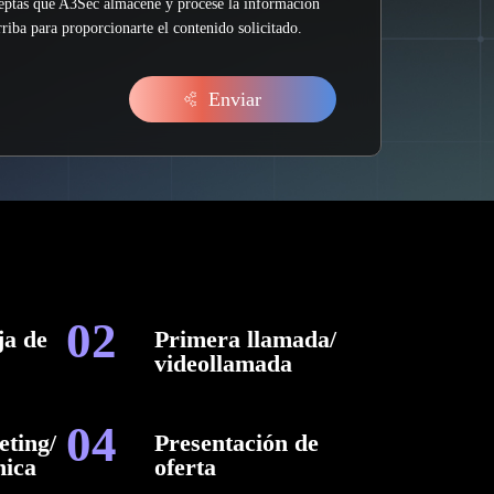
ceptas que A3Sec almacene y procese la información
riba para proporcionarte el contenido solicitado.
02
ja de
Primera llamada/
videollamada
04
ting/
Presentación de
nica
oferta