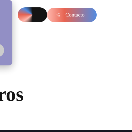
Contacto
s
ros