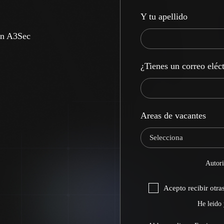
Y tu apellido
en A3Sec
¿Tienes un correo eléc
Areas de vacantes
Autori
Acepto recibir otr
He leido 