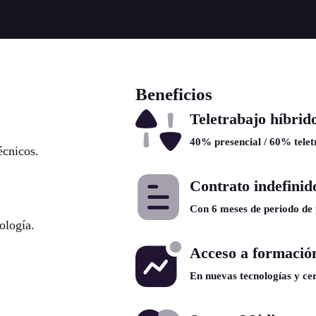
Beneficios
Teletrabajo híbrid
40% presencial / 60% telet
écnicos.
Contrato indefinid
S
Con 6 meses de periodo de
ología.
Acceso a formació
En nuevas tecnologías y cert