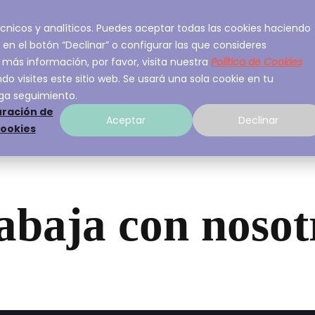
 técnicos y analíticos. Puedes aceptar todas las cookies haciendo
ios
Sobre A3Sec
Experiencia
Recurso
 en el botón “Declinar” o configurar las que consideres
 más información, por favor, visita nuestra
Política de Cookies
o visites este sitio web. Se usará una sola cookie en tu
ga seguimiento.
ración de
Aceptar
Declinar
cookies
abaja con nosot