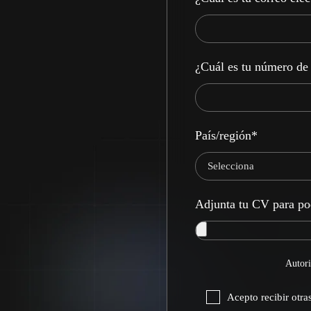
¿Cuál es tu número de 
País/región
*
Adjunta tu CV para po
Autori
Acepto recibir otr