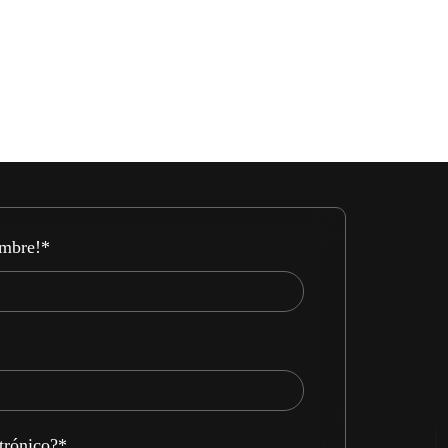
ombre!
*
ctrónico?
*