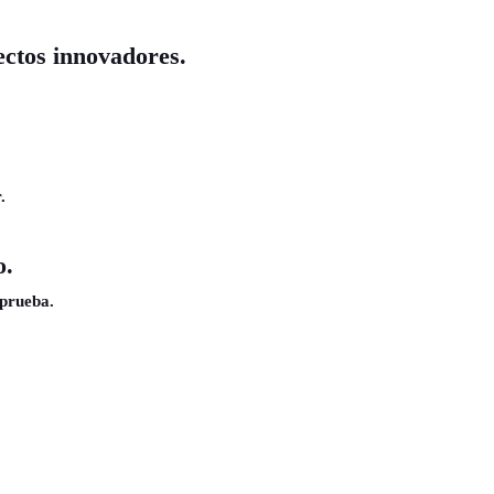
ectos innovadores.
.
o.
 prueba.