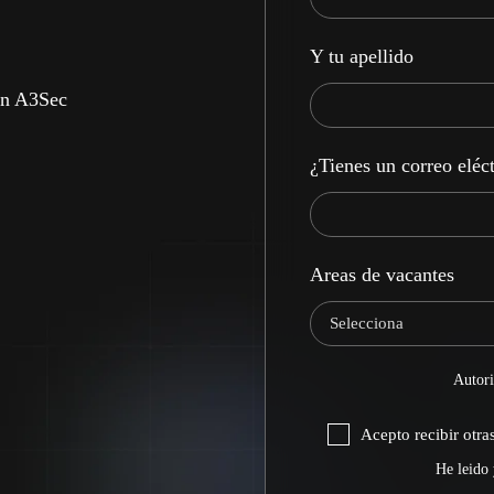
Y tu apellido
en A3Sec
¿Tienes un correo eléc
Areas de vacantes
Autori
Acepto recibir otr
He leido 