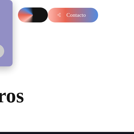
Contacto
s
ros