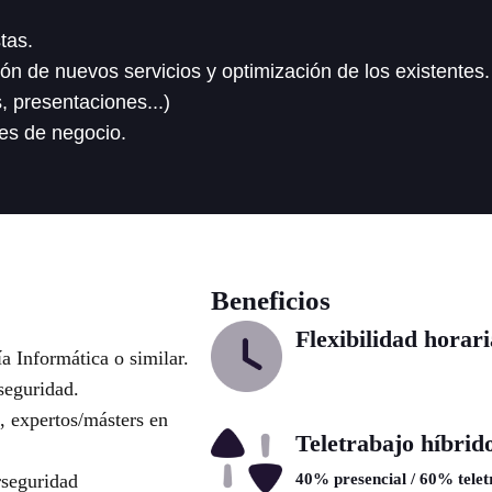
tas.
ón de nuevos servicios y optimización de los existentes.
 presentaciones...)
des de negocio.
Beneficios
Flexibilidad horari
a Informática o similar.
seguridad.
, expertos/másters en
Teletrabajo híbrid
rseguridad
40% presencial / 60% telet