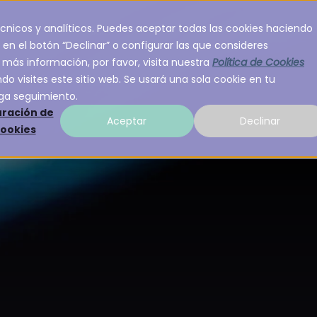
 técnicos y analíticos. Puedes aceptar todas las cookies haciendo
Inicio
Servicios
Sobre A3Sec
 en el botón “Declinar” o configurar las que consideres
 más información, por favor, visita nuestra
Política de Cookies
o visites este sitio web. Se usará una sola cookie en tu
ga seguimiento.
ración de
Aceptar
Declinar
cookies