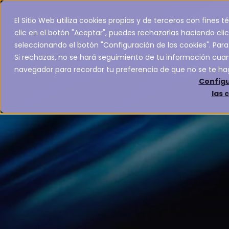
El Sitio Web utiliza cookies propias y de terceros con fines
clic en el botón "Aceptar", puedes rechazarlas haciendo clic
seleccionando el botón "Configuración de las cookies". Para
Si rechazas, no se hará seguimiento de tu información cuand
navegador para recordar tu preferencia de que no se te ha
Configu
las 