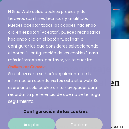
El Sitio Web utiliza cookies propias y de
terceros con fines técnicos y analíticos.
Puedes aceptar todas las cookies haciendo
clic en el botón "Aceptar", puedes rechazarlas
haciendo clic en el botón “Declinar” o
configurar las que consideres seleccionando
el botón "Configuración de las cookies". Para
más información, por favor, visita nuestra
Reflexión y aprendizaje
Política de Cookies
Si rechazas, no se hará seguimiento de tu
sobre seguridad digital en
información cuando visites este sitio web. Se
usará una sola cookie en tu navegador para
RSAC 2023
recordar tu preferencia de que no se te haga
seguimiento.
Israel Gutiérrez, Global CTO
Configuración de las cookies
22 junio, 2023
Aceptar
Declinar
Ya ha pasado aproximadamente un mes desde el evento de la