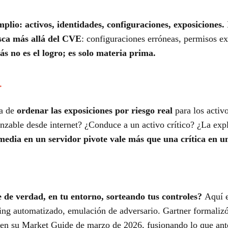
mplio: activos, identidades, configuraciones, exposiciones.
a más allá del CVE
: configuraciones erróneas, permisos exc
s no es el logro; es solo materia prima.
.
ta de
ordenar las exposiciones por riesgo real
para los activ
nzable desde internet? ¿Conduce a un activo crítico? ¿La expl
edia en un servidor pivote vale más que una crítica en un
e de verdad, en tu entorno, sorteando tus controles?
Aquí e
ting automatizado, emulación de adversario. Gartner formaliz
n su Market Guide de marzo de 2026, fusionando lo que ante