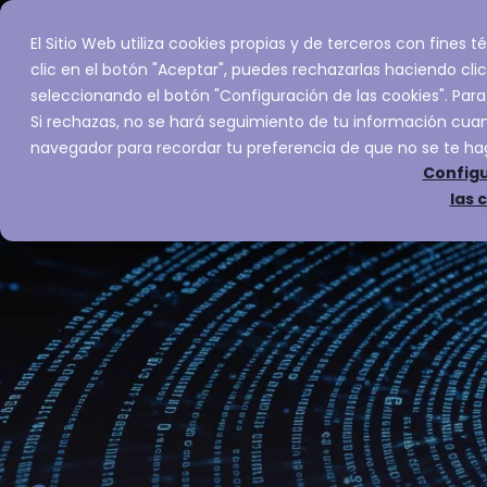
El Sitio Web utiliza cookies propias y de terceros con fines
Inicio
Servic
clic en el botón "Aceptar", puedes rechazarlas haciendo clic
seleccionando el botón "Configuración de las cookies". Para
Si rechazas, no se hará seguimiento de tu información cuand
navegador para recordar tu preferencia de que no se te ha
Configu
las 