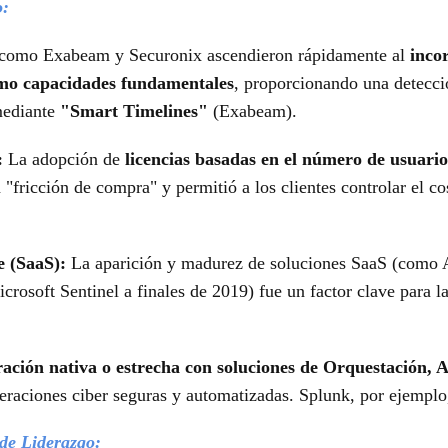
o:
 como Exabeam y Securonix ascendieron rápidamente al
inco
o capacidades fundamentales
, proporcionando una detecc
mediante
"Smart Timelines"
(Exabeam).
:
La adopción de
licencias basadas en el número de usuario
a "fricción de compra" y permitió a los clientes controlar el
e (SaaS):
La aparición y madurez de soluciones SaaS (como
rosoft Sentinel a finales de 2019) fue un factor clave para l
ración nativa o estrecha con soluciones de Orquestación,
peraciones ciber seguras y automatizadas. Splunk, por ejempl
 de Liderazgo: