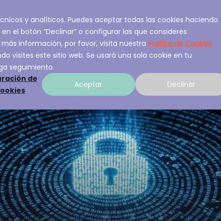
 técnicos y analíticos. Puedes aceptar todas las cookies haciendo
ios
Sobre A3Sec
Experiencia
Recurso
 en el botón “Declinar” o configurar las que consideres
 más información, por favor, visita nuestra
Política de Cookies
o visites este sitio web. Se usará una sola cookie en tu
ga seguimiento.
ración de
Aceptar
Declinar
cookies