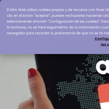
El Sitio Web utiliza cookies propias y de terceros con fines
Inicio
Servic
clic en el botón "Aceptar", puedes rechazarlas haciendo clic
seleccionando el botón "Configuración de las cookies". Para
Si rechazas, no se hará seguimiento de tu información cuand
navegador para recordar tu preferencia de que no se te ha
Configu
las 