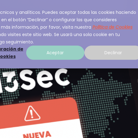
 técnicos y analíticos. Puedes aceptar todas las cookies haciendo
ios
Sobre A3Sec
Experiencia
Recurso
 en el botón “Declinar” o configurar las que consideres
 más información, por favor, visita nuestra
Política de Cookies
o visites este sitio web. Se usará una sola cookie en tu
ga seguimiento.
ración de
Aceptar
Declinar
cookies