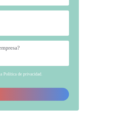
 empresa?
*
la
Política de privacidad
.