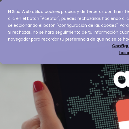
El Sitio Web utiliza cookies propias y de terceros con fines
Inicio
Servic
clic en el botón "Aceptar", puedes rechazarlas haciendo clic
seleccionando el botón "Configuración de las cookies". Para
Si rechazas, no se hará seguimiento de tu información cuand
navegador para recordar tu preferencia de que no se te ha
Configu
las 