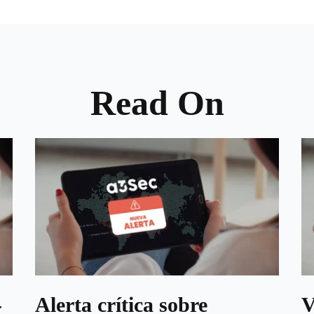
Read On
-
Alerta crítica sobre
V