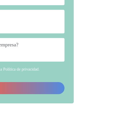
 empresa?
*
la
Política de privacidad
.