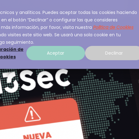
 técnicos y analíticos. Puedes aceptar todas las cookies haciendo
ios
Sobre A3Sec
Experiencia
Recurso
 en el botón “Declinar” o configurar las que consideres
 más información, por favor, visita nuestra
Política de Cookies
o visites este sitio web. Se usará una sola cookie en tu
ga seguimiento.
ración de
Aceptar
Declinar
cookies