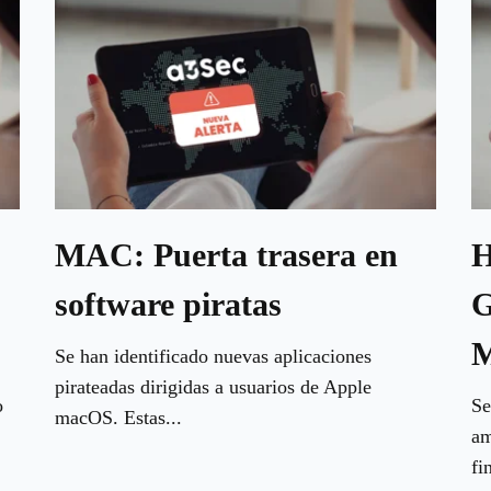
MAC: Puerta trasera en
H
software piratas
G
M
Se han identificado nuevas aplicaciones
pirateadas dirigidas a usuarios de Apple
o
Se
macOS. Estas...
am
fi