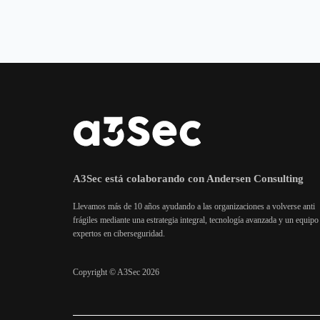
A3Sec está colaborando con Andersen Consulting
Llevamos más de 10 años ayudando a las organizaciones a volverse anti
frágiles mediante una estrategia integral, tecnología avanzada y un equipo
expertos en ciberseguridad.
Copyright © A3Sec 2026