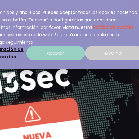
 técnicos y analíticos. Puedes aceptar todas las cookies haciendo
ios
Sobre A3Sec
Experiencia
Recurso
 en el botón “Declinar” o configurar las que consideres
 más información, por favor, visita nuestra
Política de Cookies
o visites este sitio web. Se usará una sola cookie en tu
ga seguimiento.
ración de
Aceptar
Declinar
cookies