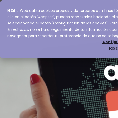
El Sitio Web utiliza cookies propias y de terceros con fines
Inicio
Servic
clic en el botón "Aceptar", puedes rechazarlas haciendo clic
seleccionando el botón "Configuración de las cookies". Para
Si rechazas, no se hará seguimiento de tu información cuand
navegador para recordar tu preferencia de que no se te ha
Configu
las 