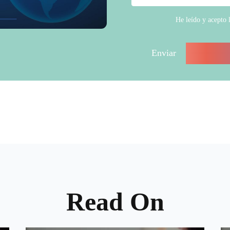
He leído y acepto 
Read On