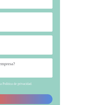
 empresa?
*
la
Política de privacidad
.