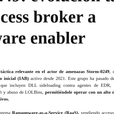
ccess broker a
are enabler
 táctica relevante en el actor de amenazas Storm-0249
, 
o inicial (IAB)
activo desde 2021. Este grupo ha pasado d
ue incluyen DLL sideloading contra agentes de EDR, ej
oft y abuso de LOLBins,
permitiéndole operar con un alto n
ivos.
istema
Ransomware-as-a-Service (RaaS),
vendiendo acceso