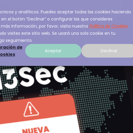
 técnicos y analíticos. Puedes aceptar todas las cookies haciendo
ios
Sobre A3Sec
Experiencia
Recurso
 en el botón “Declinar” o configurar las que consideres
 más información, por favor, visita nuestra
Política de Cookies
o visites este sitio web. Se usará una sola cookie en tu
ga seguimiento.
ración de
Aceptar
Declinar
cookies