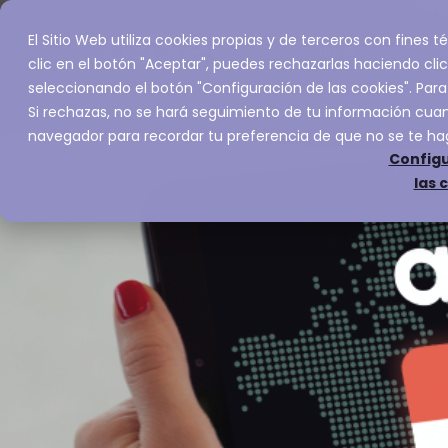
El Sitio Web utiliza cookies propias y de terceros con fines
Inicio
Servic
clic en el botón "Aceptar", puedes rechazarlas haciendo clic
seleccionando el botón "Configuración de las cookies". Para
Si rechazas, no se hará seguimiento de tu información cuand
navegador para recordar tu preferencia de que no se te ha
Configu
las 