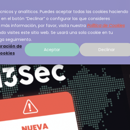
 técnicos y analíticos. Puedes aceptar todas las cookies haciendo
ios
Sobre A3Sec
Experiencia
Recurso
 en el botón “Declinar” o configurar las que consideres
 más información, por favor, visita nuestra
Política de Cookies
o visites este sitio web. Se usará una sola cookie en tu
ga seguimiento.
ración de
Aceptar
Declinar
cookies