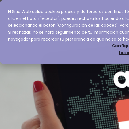
El Sitio Web utiliza cookies propias y de terceros con fines
Inicio
Servic
clic en el botón "Aceptar", puedes rechazarlas haciendo clic
seleccionando el botón "Configuración de las cookies". Para
Si rechazas, no se hará seguimiento de tu información cuand
navegador para recordar tu preferencia de que no se te ha
Configu
las 