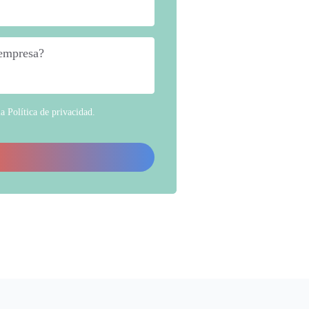
 empresa?
*
la
Política de privacidad
.