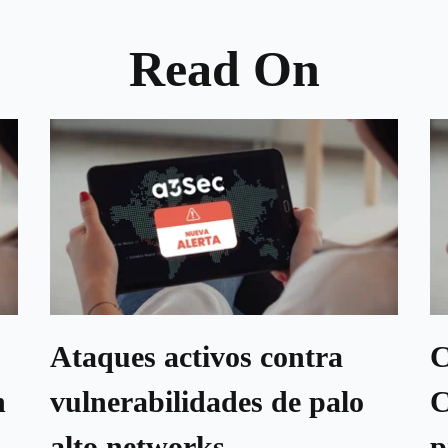
Read On
Ataques activos contra
C
n
vulnerabilidades de palo
C
alto networks
p