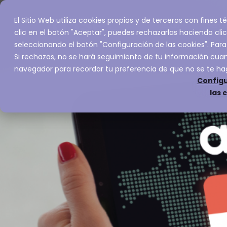
El Sitio Web utiliza cookies propias y de terceros con fines
Inicio
Servic
clic en el botón "Aceptar", puedes rechazarlas haciendo clic
seleccionando el botón "Configuración de las cookies". Para
Si rechazas, no se hará seguimiento de tu información cuand
navegador para recordar tu preferencia de que no se te ha
Configu
las 