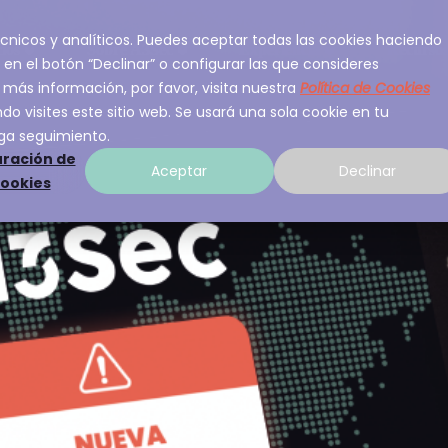
 técnicos y analíticos. Puedes aceptar todas las cookies haciendo
ios
Sobre A3Sec
Experiencia
Recurso
 en el botón “Declinar” o configurar las que consideres
 más información, por favor, visita nuestra
Política de Cookies
o visites este sitio web. Se usará una sola cookie en tu
ga seguimiento.
ración de
Aceptar
Declinar
cookies