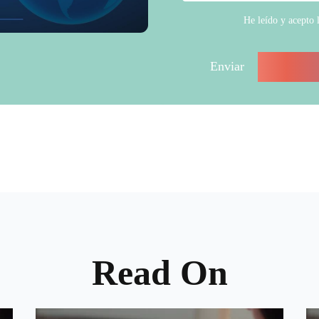
He leído y acepto 
Read On