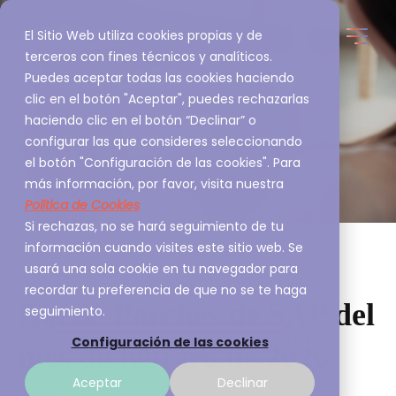
El Sitio Web utiliza cookies propias y de
terceros con fines técnicos y analíticos.
Puedes aceptar todas las cookies haciendo
clic en el botón "Aceptar", puedes rechazarlas
haciendo clic en el botón “Declinar” o
configurar las que consideres seleccionando
el botón "Configuración de las cookies". Para
más información, por favor, visita nuestra
Política de Cookies
Si rechazas, no se hará seguimiento de tu
información cuando visites este sitio web. Se
usará una sola cookie en tu navegador para
recordar tu preferencia de que no se te haga
Día de Parches de SAP del
seguimiento.
Configuración de las cookies
mes de febrero de 2026
Aceptar
Declinar
A3Sec