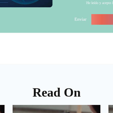
He leído y acepto 
Read On