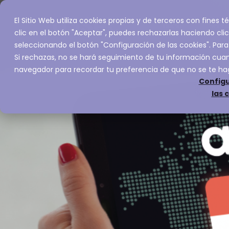
El Sitio Web utiliza cookies propias y de terceros con fines
Inicio
Servic
clic en el botón "Aceptar", puedes rechazarlas haciendo clic
seleccionando el botón "Configuración de las cookies". Para
Si rechazas, no se hará seguimiento de tu información cuand
navegador para recordar tu preferencia de que no se te ha
Configu
las 