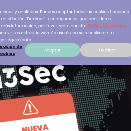
 técnicos y analíticos. Puedes aceptar todas las cookies haciendo
ios
Sobre A3Sec
Experiencia
Recurso
 en el botón “Declinar” o configurar las que consideres
 más información, por favor, visita nuestra
Política de Cookies
o visites este sitio web. Se usará una sola cookie en tu
ga seguimiento.
ración de
Aceptar
Declinar
cookies