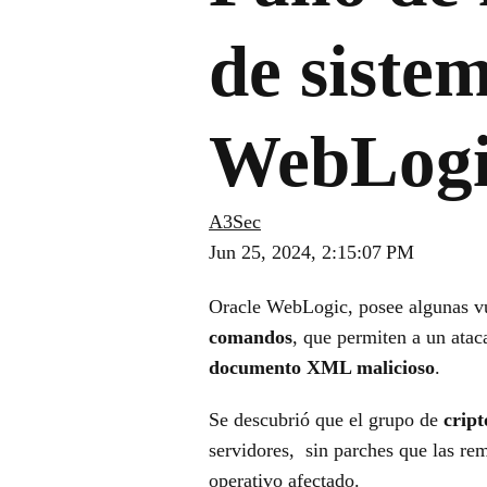
de siste
WebLogi
A3Sec
Jun 25, 2024, 2:15:07 PM
Oracle WebLogic, posee algunas v
comandos
, que permiten a un ata
documento XML malicioso
.
Se descubrió que el grupo de
crip
servidores, sin parches que las r
operativo afectado.