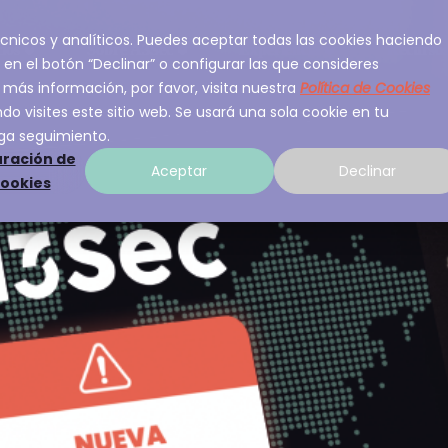
 técnicos y analíticos. Puedes aceptar todas las cookies haciendo
ios
Sobre A3Sec
Experiencia
Recurso
 en el botón “Declinar” o configurar las que consideres
 más información, por favor, visita nuestra
Política de Cookies
o visites este sitio web. Se usará una sola cookie en tu
ga seguimiento.
ración de
Aceptar
Declinar
cookies