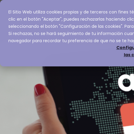
El Sitio Web utiliza cookies propias y de terceros con fines
Inicio
Servic
clic en el botón "Aceptar", puedes rechazarlas haciendo clic
seleccionando el botón "Configuración de las cookies". Para
Si rechazas, no se hará seguimiento de tu información cuand
navegador para recordar tu preferencia de que no se te ha
Configu
las 