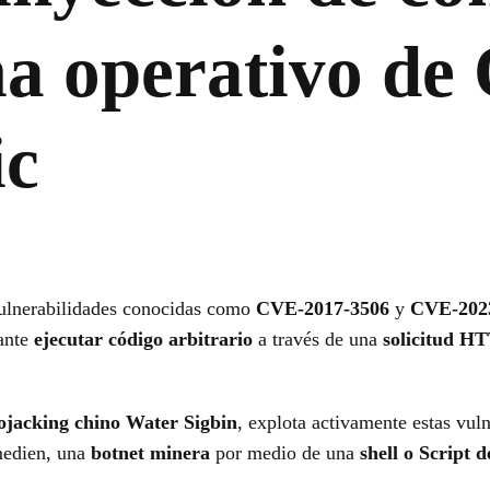
ma operativo de
c
ulnerabilidades conocidas como
CVE-2017-3506
y
CVE-202
cante
ejecutar código arbitrario
a través de una
solicitud H
tojacking chino Water Sigbin
, explota activamente estas vuln
emedien, una
botnet minera
por medio de una
shell o Script 