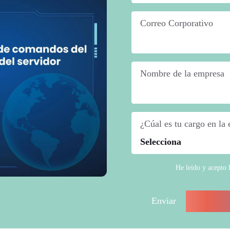
Correo Corporativo
*
Nombre de la empresa
*
¿Cúal es tu cargo en la
He leído y acepto 