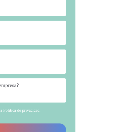
 empresa?
*
la
Política de privacidad
.