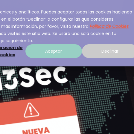
 técnicos y analíticos. Puedes aceptar todas las cookies haciendo
ios
Sobre A3Sec
Experiencia
Recurso
 en el botón “Declinar” o configurar las que consideres
 más información, por favor, visita nuestra
Política de Cookies
o visites este sitio web. Se usará una sola cookie en tu
ga seguimiento.
ración de
Aceptar
Declinar
cookies