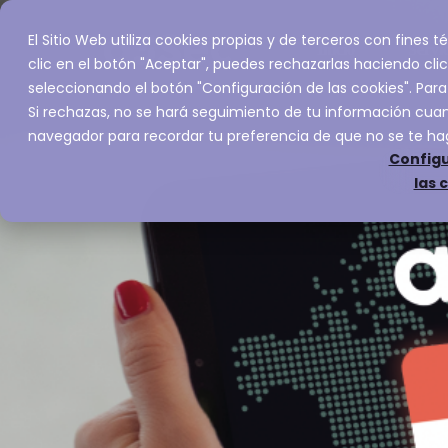
El Sitio Web utiliza cookies propias y de terceros con fines
Inicio
Servic
clic en el botón "Aceptar", puedes rechazarlas haciendo clic
seleccionando el botón "Configuración de las cookies". Para
Si rechazas, no se hará seguimiento de tu información cuand
navegador para recordar tu preferencia de que no se te ha
Configu
las 