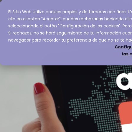
El Sitio Web utiliza cookies propias y de terceros con fines
Inicio
Servic
clic en el botón "Aceptar", puedes rechazarlas haciendo clic
seleccionando el botón "Configuración de las cookies". Para
Si rechazas, no se hará seguimiento de tu información cuand
navegador para recordar tu preferencia de que no se te ha
Configu
las 