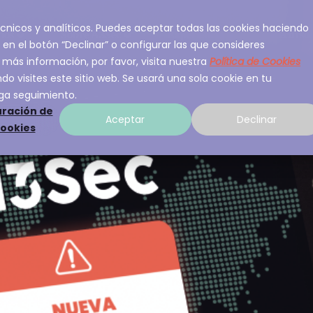
 técnicos y analíticos. Puedes aceptar todas las cookies haciendo
ios
Sobre A3Sec
Experiencia
Recurso
 en el botón “Declinar” o configurar las que consideres
 más información, por favor, visita nuestra
Política de Cookies
o visites este sitio web. Se usará una sola cookie en tu
ga seguimiento.
ración de
Aceptar
Declinar
cookies