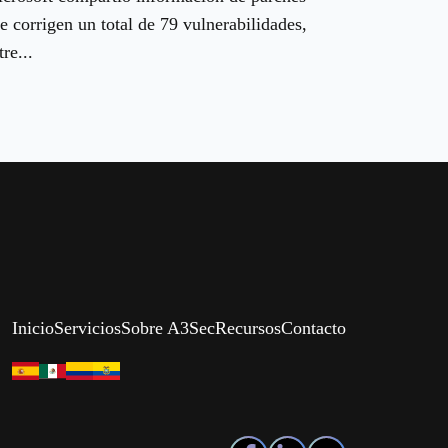
e corrigen un total de 79 vulnerabilidades,
tre...
Inicio
Servicios
Sobre A3Sec
Recursos
Contacto