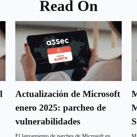
Read On
l
Actualización de Microsoft
M
enero 2025: parcheo de
M
vulnerabilidades
S
El lanzamiento de parches de Microsoft en
Mi