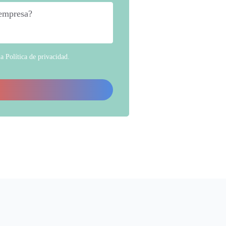
 empresa?
*
la
Política de privacidad
.