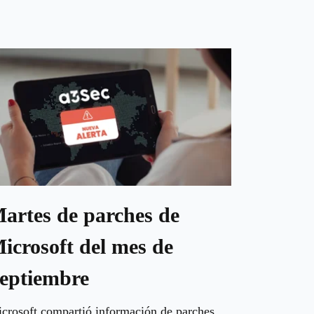
artes de parches de
icrosoft del mes de
eptiembre
crosoft compartió información de parches